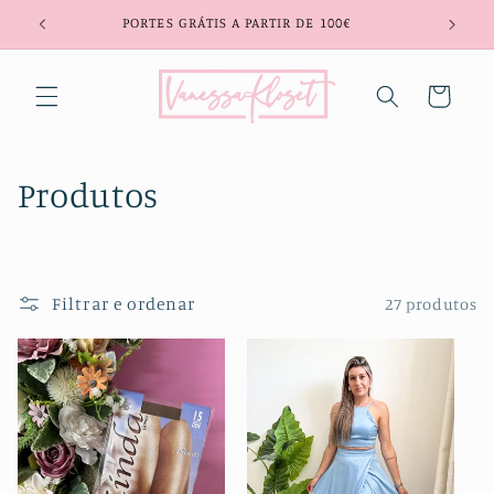
Saltar
PORTES GRÁTIS A PARTIR DE 100€
para o
conteúdo
Carrinho
C
Produtos
o
l
Filtrar e ordenar
27 produtos
e
ç
ã
o