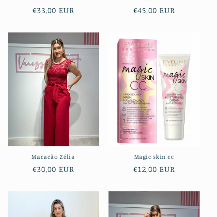
Preço
€33,00 EUR
Preço
€45,00 EUR
normal
normal
Macacão Zélia
Magic skin cc
Preço
€30,00 EUR
Preço
€12,00 EUR
normal
normal