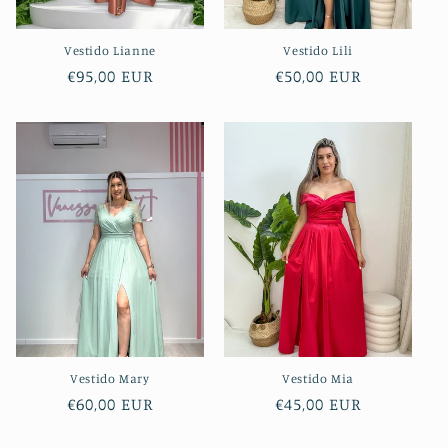
Vestido Lianne
Vestido Lili
Preço
€95,00 EUR
Preço
€50,00 EUR
normal
normal
Vestido Mary
Vestido Mia
Preço
€60,00 EUR
Preço
€45,00 EUR
normal
normal